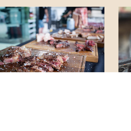
GRILLKURS STEAKREISE
ST
– EINMAL UM DIE WELT
GR