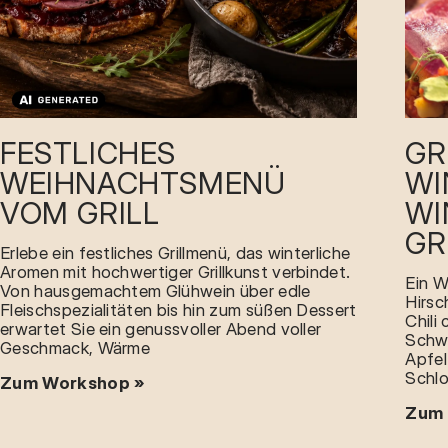
FESTLICHES
GR
WEIHNACHTSMENÜ
WI
VOM GRILL
WI
GR
Erlebe ein festliches Grillmenü, das winterliche
Aromen mit hochwertiger Grillkunst verbindet.
Ein W
Von hausgemachtem Glühwein über edle
Hirsc
Fleischspezialitäten bis hin zum süßen Dessert
Chili
erwartet Sie ein genussvoller Abend voller
Schw
Geschmack, Wärme
Apfel
Schl
Zum Workshop »
Zum 