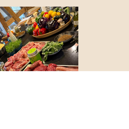
LKURS
MKRAFT –