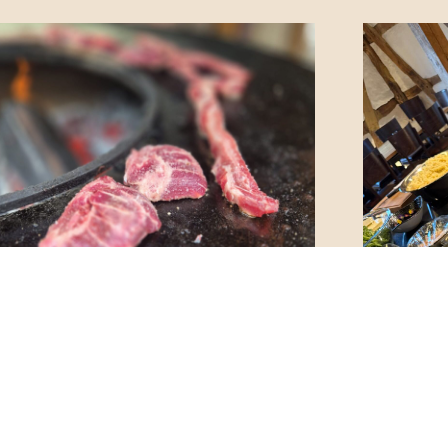
EAKREISE –
GRIL
ILLKURS FÜR
FLAM