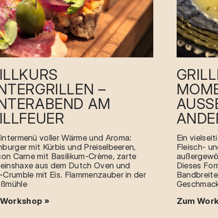
ILLKURS
GRIL
NTERGRILLEN –
MOME
NTERABEND AM
AUSS
ILLFEUER
NDE
intermenü voller Wärme und Aroma:
Ein vielsei
hburger mit Kürbis und Preiselbeeren,
Fleisch- u
 con Carne mit Basilikum-Crème, zarte
außergewöh
einshaxe aus dem Dutch Oven und
Dieses For
-Crumble mit Eis. Flammenzauber in der
Bandbreite
oßmühle
Geschmacks
Workshop »
Zum Work