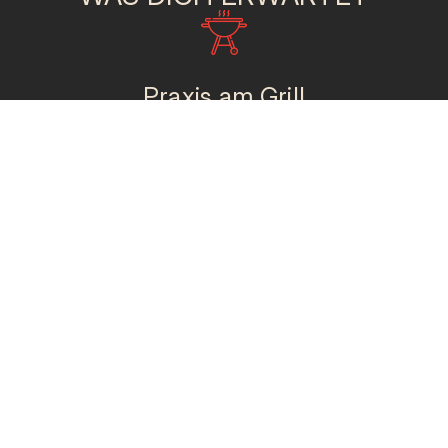
Praxis am Grill
Direkte Erfahrung an verschiedenen Premium-
Grills mit professioneller Anleitung und
praktischen Übungen für alle Teilnehmer.
Premium-Zutaten
Ausgewählte Qualitätsprodukte von lokalen
Erzeugern – vom Dry-Aged Beef bis zu saisonalen
Spezialitäten für ein unvergessliches
Geschmackserlebnis.