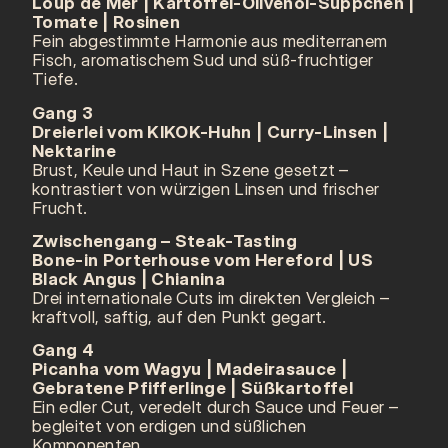
Loup de Mer | Kartoffel-Olivenöl-Süppchen |
Tomate | Rosinen
Fein abgestimmte Harmonie aus mediterranem
Fisch, aromatischem Sud und süß-fruchtiger
Tiefe.
Gang 3
Dreierlei vom KIKOK-Huhn | Curry-Linsen |
Nektarine
Brust, Keule und Haut in Szene gesetzt –
kontrastiert von würzigen Linsen und frischer
Frucht.
Zwischengang – Steak-Tasting
Bone-in Porterhouse vom Hereford | US
Black Angus | Chianina
Drei internationale Cuts im direkten Vergleich –
kraftvoll, saftig, auf den Punkt gegart.
Gang 4
Picanha vom Wagyu | Madeirasauce |
Gebratene Pfifferlinge | Süßkartoffel
Ein edler Cut, veredelt durch Sauce und Feuer –
begleitet von erdigen und süßlichen
Komponenten.